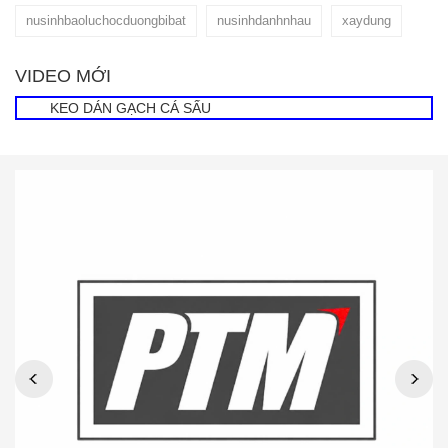
nusinhbaoluchocduongbibat
nusinhdanhnhau
xaydung
VIDEO MỚI
KEO DÁN GẠCH CÁ SẤU