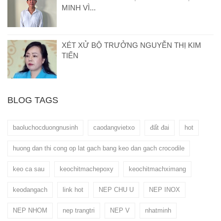
MINH VÌ...
XÉT XỬ BỘ TRƯỞNG NGUYỄN THỊ KIM
TIẾN
BLOG TAGS
baoluchocduongnusinh
caodangvietxo
đất đai
hot
huong dan thi cong op lat gach bang keo dan gach crocodile
keo ca sau
keochitmachepoxy
keochitmachximang
keodangach
link hot
NEP CHU U
NEP INOX
NEP NHOM
nep trangtri
NEP V
nhatminh