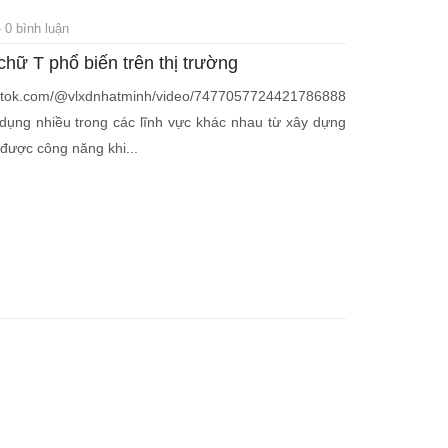
 0 bình luận
chữ T phổ biến trên thị trường
tok.com/@vlxdnhatminh/video/7477057724421786888
ụng nhiều trong các lĩnh vực khác nhau từ xây dựng
được công năng khi...