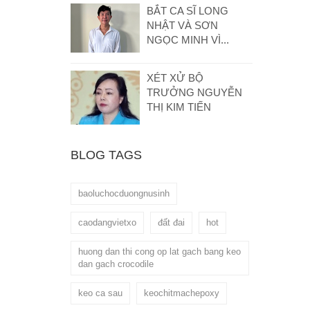
BẮT CA SĨ LONG
NHẬT VÀ SƠN
NGỌC MINH VÌ...
XÉT XỬ BỘ
TRƯỞNG NGUYỄN
THỊ KIM TIẾN
BLOG TAGS
baoluchocduongnusinh
caodangvietxo
đất đai
hot
huong dan thi cong op lat gach bang keo
dan gach crocodile
keo ca sau
keochitmachepoxy