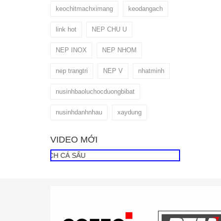
keochitmachximang
keodangach
link hot
NEP CHU U
NEP INOX
NEP NHOM
nep trangtri
NEP V
nhatminh
nusinhbaoluchocduongbibat
nusinhdanhnhau
xaydung
VIDEO MỚI
O DÁN GẠCH CÁ SẤU