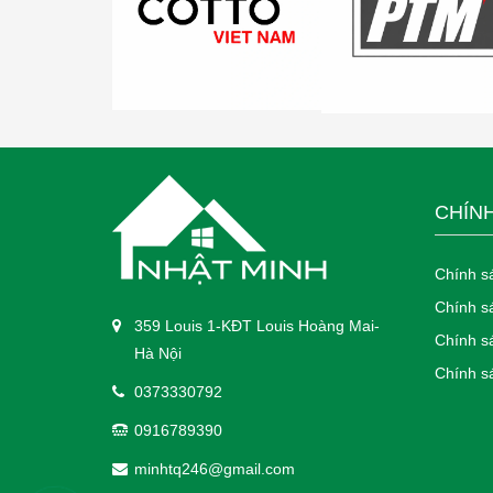
CHÍN
Chính s
Chính s
359 Louis 1-KĐT Louis Hoàng Mai-
Chính sá
Hà Nội
Chính sa
0373330792
0916789390
minhtq246@gmail.com