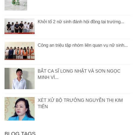
Khởi tố 2 nữ sinh đánh hội đồng tại trường...
Công an triệu tập nhóm liên quan vụ nữ sinh...
BẮT CA SĨ LONG NHẬT VÀ SƠN NGỌC
MINH VÌ...
XÉT XỬ BỘ TRƯỞNG NGUYỄN THỊ KIM
TIẾN
BLOG TAGS