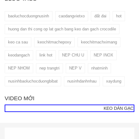
baoluchocduongnusinh
caodangvietxo
đất đai
hot
huong dan thi cong op lat gach bang keo dan gach crocodile
keo ca sau
keochitmachepoxy
keochitmachximang
keodangach
link hot
NEP CHU U
NEP INOX
NEP NHOM
nep trangtri
NEP V
nhatminh
nusinhbaoluchocduongbibat
nusinhdanhnhau
xaydung
VIDEO MỚI
KEO DÁN GẠCH CÁ SẤ