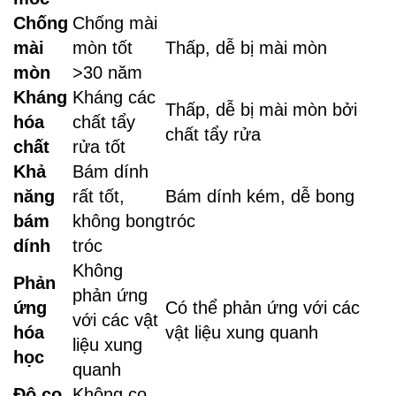
Chống
Chống mài
mài
mòn tốt
Thấp, dễ bị mài mòn
mòn
>30 năm
Kháng
Kháng các
Thấp, dễ bị mài mòn bởi
hóa
chất tẩy
chất tẩy rửa
chất
rửa tốt
Khả
Bám dính
năng
rất tốt,
Bám dính kém, dễ bong
bám
không bong
tróc
dính
tróc
Không
Phản
phản ứng
ứng
Có thể phản ứng với các
với các vật
hóa
vật liệu xung quanh
liệu xung
học
quanh
Độ co
Không co