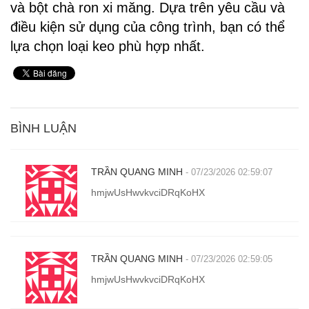
và bột chà ron xi măng. Dựa trên yêu cầu và
điều kiện sử dụng của công trình, bạn có thể
lựa chọn loại keo phù hợp nhất.
BÌNH LUẬN
TRẦN QUANG MINH
- 07/23/2026 02:59:07
hmjwUsHwvkvciDRqKoHX
TRẦN QUANG MINH
- 07/23/2026 02:59:05
hmjwUsHwvkvciDRqKoHX