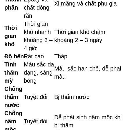
Xi măng và chất phụ gia
phần
chất đóng
rắn
Thời gian
Thời
khô nhanh
Thời gian khô chậm
gian
khoảng 3 –
khoảng 2 – 3 ngày
khô
4 giờ
Độ bền
Rất cao
Thấp
Tính
Màu sắc đa
Màu sắc hạn chế, dễ phai
thẩm
dạng, sáng
màu
mỹ
bóng
Chống
thấm
Tuyệt đối
Bị thấm nước
nước
Chống
Dễ phát sinh nấm mốc khi
nấm
Tuyệt đối
bị thấm
mốc