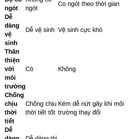
Co ngót theo thời gian
ngót
ngót
Dễ
dàng
Dễ vệ sinh
Vệ sinh cực khó
vệ
sinh
Thân
thiện
với
Có
Không
môi
trường
Chống
chịu
Chống chịu
Kém dễ nứt gãy khi môi
thời
thời tiết tốt
trường thay đổi
tiết
Dễ
dàng
Dễ dàng thi