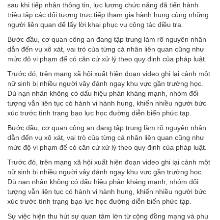
sau khi tiếp nhận thông tin, lực lượng chức năng đã tiến hành
triệu tập các đối tượng trực tiếp tham gia hành hung cùng những
người liên quan để lấy lời khai phục vụ công tác điều tra.
Bước đầu, cơ quan công an đang tập trung làm rõ nguyên nhân
dẫn đến vụ xô xát, vai trò của từng cá nhân liên quan cũng như
mức độ vi phạm để có căn cứ xử lý theo quy định của pháp luật.
Trước đó, trên mạng xã hội xuất hiện đoạn video ghi lại cảnh một
nữ sinh bị nhiều người vây đánh ngay khu vực gần trường học.
Dù nạn nhân không có dấu hiệu phản kháng mạnh, nhóm đối
tượng vẫn liên tục có hành vi hành hung, khiến nhiều người bức
xúc trước tình trạng bạo lực học đường diễn biến phức tạp.
Bước đầu, cơ quan công an đang tập trung làm rõ nguyên nhân
dẫn đến vụ xô xát, vai trò của từng cá nhân liên quan cũng như
mức độ vi phạm để có căn cứ xử lý theo quy định của pháp luật.
Trước đó, trên mạng xã hội xuất hiện đoạn video ghi lại cảnh một
nữ sinh bị nhiều người vây đánh ngay khu vực gần trường học.
Dù nạn nhân không có dấu hiệu phản kháng mạnh, nhóm đối
tượng vẫn liên tục có hành vi hành hung, khiến nhiều người bức
xúc trước tình trạng bạo lực học đường diễn biến phức tạp.
Sự việc hiện thu hút sự quan tâm lớn từ cộng đồng mạng và phụ