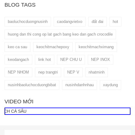
BLOG TAGS
baoluchocduongnusinh
caodangvietxo
đất đai
hot
huong dan thi cong op lat gach bang keo dan gach crocodile
keo ca sau
keochitmachepoxy
keochitmachximang
keodangach
link hot
NEP CHU U
NEP INOX
NEP NHOM
nep trangtri
NEP V
nhatminh
nusinhbaoluchocduongbibat
nusinhdanhnhau
xaydung
VIDEO MỚI
H CÁ SẤU