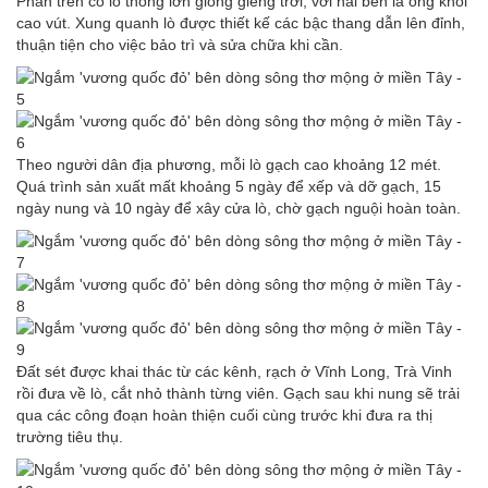
Phần trên có lỗ thông lớn giống giếng trời, với hai bên là ống khói
cao vút. Xung quanh lò được thiết kế các bậc thang dẫn lên đỉnh,
thuận tiện cho việc bảo trì và sửa chữa khi cần.
Theo người dân địa phương, mỗi lò gạch cao khoảng 12 mét.
Quá trình sản xuất mất khoảng 5 ngày để xếp và dỡ gạch, 15
ngày nung và 10 ngày để xây cửa lò, chờ gạch nguội hoàn toàn.
Đất sét được khai thác từ các kênh, rạch ở Vĩnh Long, Trà Vinh
rồi đưa về lò, cắt nhỏ thành từng viên. Gạch sau khi nung sẽ trải
qua các công đoạn hoàn thiện cuối cùng trước khi đưa ra thị
trường tiêu thụ.