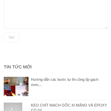
Gửi
TIN TỨC MỚI
Hướng dẫn các bước tự thi công ốp gạch
men,...
KEO CHÍT MẠCH GỐC XI MĂNG VÀ EPOXY
CÓ GÌ...