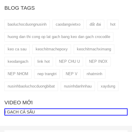
BLOG TAGS
baoluchocduongnusinh
caodangvietxo
đất đai
hot
huong dan thi cong op lat gach bang keo dan gach crocodile
keo ca sau
keochitmachepoxy
keochitmachximang
keodangach
link hot
NEP CHU U
NEP INOX
NEP NHOM
nep trangtri
NEP V
nhatminh
nusinhbaoluchocduongbibat
nusinhdanhnhau
xaydung
VIDEO MỚI
GẠCH CÁ SẤU