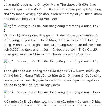
Làng nghề gạch nung ở huyện Mang Thít được biết đến là nơi
sản xuất gạch, gốm đỏ lớn nhất vùng Đồng bằng sông Cửu Long.
Nơi đây mang vẻ đẹp độc đáo, cuốn hút những ai yêu thích khám
phá nét văn hóa và lịch sử Việt Nam.
Vào thời kỳ hoàng kim, làng gạch trải dài 30 km qua thành phố
Vĩnh Long, huyện Long Hồ và Mang Thít, với hơn 3.000 lò hoạt
động. Hiện nay, số lò gạch còn lại khoảng 800, phân bố trên diện
tích 3.000 ha, tập trung nhiều nhất dọc theo kênh Thầy Cai đến
đoạn giáp sông Cổ Chiên - một nhánh của sông Cửu Long.
Theo ghi nhận của phóng viên Báo điện tử VTC News, nhiều gia
đình ở huyện Mang Thít đều sở hữu từ 2 - 3 miệng lò. Cuộc sống
của người dân nơi đây gắn liền với những viên gạch nung đỏ và
những lò gạch luôn rực lửa ngày đêm.
Kiến trúc của lò độc đáo, tựa như một cây nấm màu cam nổi bật.