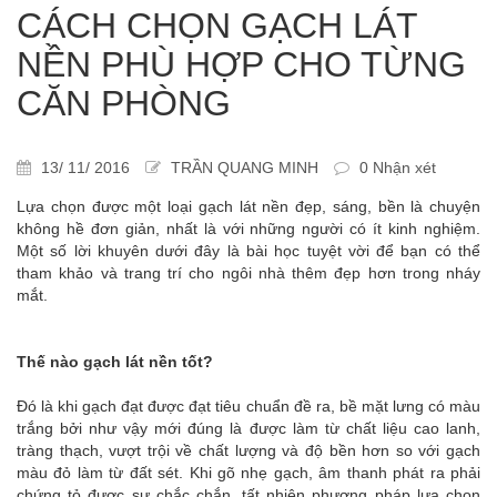
CÁCH CHỌN GẠCH LÁT
NỀN PHÙ HỢP CHO TỪNG
CĂN PHÒNG
13/ 11/ 2016
TRẦN QUANG MINH
0 Nhận xét
Lựa chọn được một loại gạch lát nền đẹp, sáng, bền là chuyện
không hề đơn giản, nhất là với những người có ít kinh nghiệm.
Một số lời khuyên dưới đây là bài học tuyệt vời để bạn có thể
tham khảo và trang trí cho ngôi nhà thêm đẹp hơn trong nháy
mắt.
Thế nào gạch lát nền tốt?
Đó là khi gạch đạt được đạt tiêu chuẩn đề ra, bề mặt lưng có màu
trắng bởi như vậy mới đúng là được làm từ chất liệu cao lanh,
tràng thạch, vượt trội về chất lượng và độ bền hơn so với gạch
màu đỏ làm từ đất sét. Khi gõ nhẹ gạch, âm thanh phát ra phải
chứng tỏ được sự chắc chắn, tất nhiên phương pháp lựa chọn