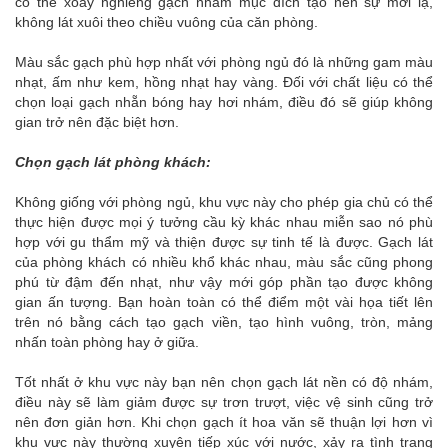
có thể xoáy nghiêng gạch nhằm mục đích tạo nên sự mới lạ,
không lát xuôi theo chiều vuông của căn phòng.
Màu sắc gạch phù hợp nhất với phòng ngủ đó là những gam màu
nhạt, ấm như kem, hồng nhạt hay vàng. Đối với chất liệu có thể
chọn loại gạch nhẵn bóng hay hơi nhám, điều đó sẽ giúp không
gian trở nên đặc biệt hơn.
Chọn gạch lát phòng khách:
Không giống với phòng ngủ, khu vực này cho phép gia chủ có thể
thực hiện được mọi ý tưởng cầu kỳ khác nhau miễn sao nó phù
hợp với gu thẩm mỹ và thiện được sự tinh tế là được. Gạch lát
của phòng khách có nhiều khổ khác nhau, màu sắc cũng phong
phú từ đậm đến nhạt, như vậy mới góp phần tạo được không
gian ấn tượng. Bạn hoàn toàn có thể điểm một vài họa tiết lên
trên nó bằng cách tạo gạch viền, tạo hình vuông, tròn, mảng
nhấn toàn phòng hay ở giữa.
Tốt nhất ở khu vực này bạn nên chọn gạch lát nền có độ nhám,
điều này sẽ làm giảm được sự trơn trượt, việc vệ sinh cũng trở
nên đơn giản hơn. Khi chọn gạch ít hoa văn sẽ thuận lợi hơn vì
khu vực này thường xuyên tiếp xúc với nước, xảy ra tình trạng