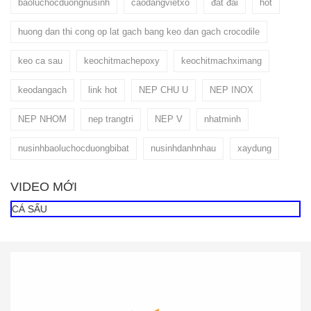
baoluchocduongnusinh
caodangvietxo
đất đai
hot
huong dan thi cong op lat gach bang keo dan gach crocodile
keo ca sau
keochitmachepoxy
keochitmachximang
keodangach
link hot
NEP CHU U
NEP INOX
NEP NHOM
nep trangtri
NEP V
nhatminh
nusinhbaoluchocduongbibat
nusinhdanhnhau
xaydung
VIDEO MỚI
Á SẤU