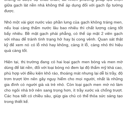
giữa gạch lát nền nhà không thể áp dụng đối với gạch ốp tường
được.
Nhỏ một vài giọt nước vào phần lưng của gạch không tráng men,
nếu loại càng thấm nước lâu bao nhiêu thì chất lượng càng tốt
bấy nhiêu. Bề mặt gạch phải phẳng, có thể úp mặt 2 viên gạch
với nhau để tránh tình trạng hở hay bị cong vênh. Quan sát thật
kỹ để xem nó có lỗ nhỏ hay không, càng ít lỗ, càng nhỏ thì hiệu
quả càng tốt.
Hiện tại, thị trường đang có hai loại gạch men bóng và men mờ
dùng để lát nền, đối với loại bóng nó đem lại độ thẩm mỹ khá cao,
phù hợp với điều kiện khô ráo, thoáng mát nhưng lại dễ bị trầy, độ
trơn trượt lớn nên gây nguy hiểm cho mọi người, nhất là những
gia đình có người già và trẻ nhỏ. Còn loại gạch men mờ nó làm
cho ngôi nhà trở nên sang trọng hơn, ít trầy xước và chống trượt.
Các họa tiết có chiều sâu, giúp gia chủ có thể thỏa sức sáng tạo
trong thiết kế.