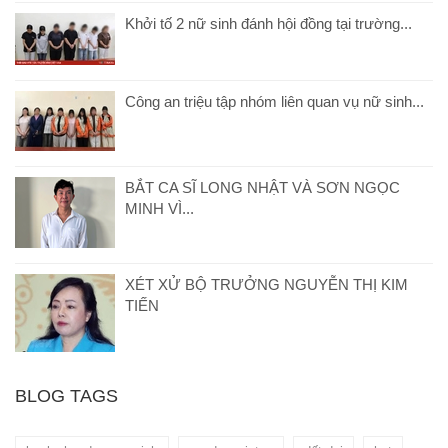
Khởi tố 2 nữ sinh đánh hội đồng tại trường...
Công an triệu tập nhóm liên quan vụ nữ sinh...
BẮT CA SĨ LONG NHẬT VÀ SƠN NGỌC
MINH VÌ...
XÉT XỬ BỘ TRƯỞNG NGUYỄN THỊ KIM
TIẾN
BLOG TAGS