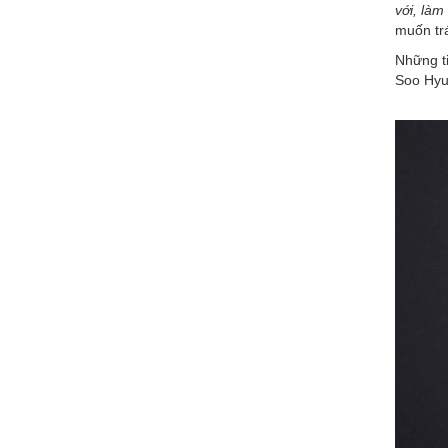
với, làm
muốn trá
Những ti
Soo Hyun