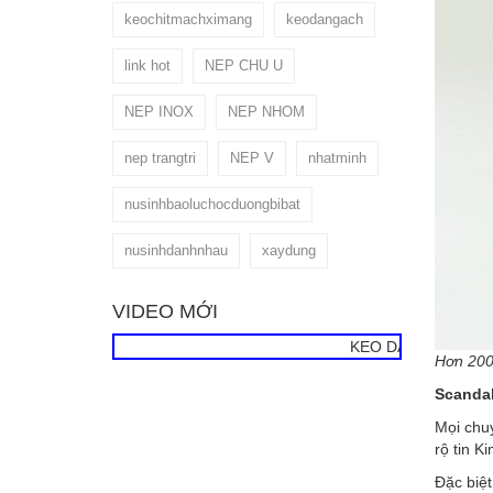
keochitmachximang
keodangach
link hot
NEP CHU U
NEP INOX
NEP NHOM
nep trangtri
NEP V
nhatminh
nusinhbaoluchocduongbibat
nusinhdanhnhau
xaydung
VIDEO MỚI
KEO DÁN GẠCH CÁ SẤU
Hơn 200.
Scandal
Mọi chuy
rộ tin K
Đặc biệ