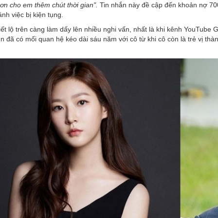
 ơn cho em thêm chút thời gian".
Tin nhắn này đề cập đến khoản nợ 700
nh việc bị kiện tụng.
ết lộ trên càng làm dấy lên nhiều nghi vấn, nhất là khi kênh YouTube
 đã có mối quan hệ kéo dài sáu năm với cô từ khi cô còn là trẻ vị thàn