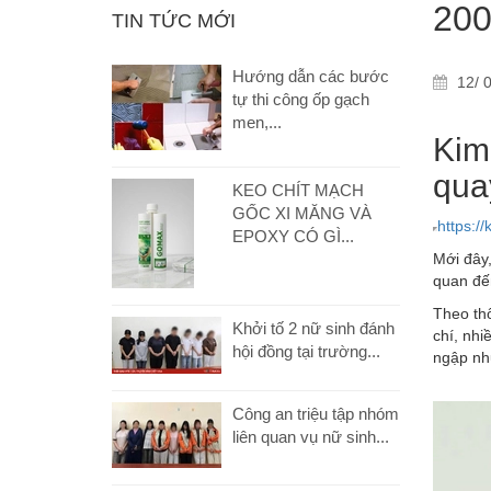
200
TIN TỨC MỚI
Hướng dẫn các bước
12/ 0
tự thi công ốp gạch
men,...
Kim
qua
KEO CHÍT MẠCH
GỐC XI MĂNG VÀ
https:/
EPOXY CÓ GÌ...
Mới đây,
quan đế
Theo thố
Khởi tố 2 nữ sinh đánh
chí, nhi
hội đồng tại trường...
ngập nhữ
Công an triệu tập nhóm
liên quan vụ nữ sinh...