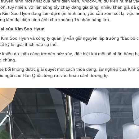
 truyền hình mới nhất của nam diễn viên,
Knock-Off
, dự kiến ra mắt và
ớn, tuy nhiên, với làn sóng tẩy chay đang gia tăng, nhiều khán giả đã
Kim Soo Hyun đang làm đại diện hình ảnh, yêu cầu xem xét lại việc hợ
ng làm đại diện hình ảnh cho khoảng 15 nhãn hàng lớn.
ai của Kim Soo Hyun
, Kim Soo Hyun và công ty quản lý vẫn giữ nguyên lập trường “bác bỏ
ất kỳ lời giải thích nào cụ thể.
 khiến dư luận càng trở nên bức xúc, đặc biệt khi một số nhãn hàng 
g chúng.
bê bối không được giải quyết một cách thỏa đáng, sự nghiệp của Kim 
ều ngôi sao Hàn Quốc từng rơi vào hoàn cảnh tương tự.