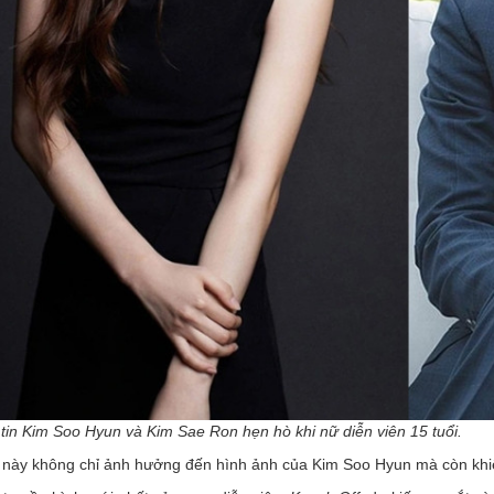
 tin Kim Soo Hyun và Kim Sae Ron hẹn hò khi nữ diễn viên 15 tuổi.
 này không chỉ ảnh hưởng đến hình ảnh của Kim Soo Hyun mà còn khiế