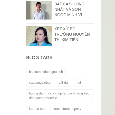
BẮT CA SĨ LONG
NHẬT VÀ SƠN
NGỌC MINH VÌ...
XÉT XỬ BỘ
TRƯỞNG NGUYỄN
THỊ KIM TIẾN
BLOG TAGS
baoluchocduongnusinh
caodangvietxo
đất đai
hot
huong dan thi cong op lat gach bang keo
dan gach crocodile
keo ca sau
keochitmachepoxy