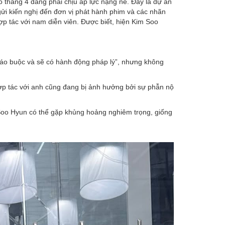
o tháng 4 đang phải chịu áp lực nặng nề. Đây là dự án
 gửi kiến nghị đến đơn vị phát hành phim và các nhãn
p tác với nam diễn viên. Được biết, hiện Kim Soo
 cáo buộc và sẽ có hành động pháp lý”, nhưng không
hợp tác với anh cũng đang bị ảnh hưởng bởi sự phẫn nộ
Soo Hyun có thể gặp khủng hoảng nghiêm trọng, giống