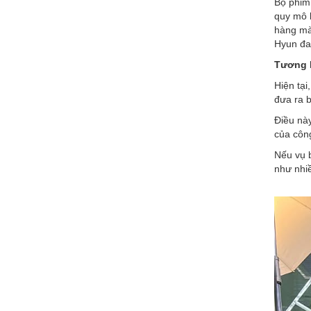
Bộ phim
quy mô l
hàng mà 
Hyun đa
Tương l
Hiện tại
đưa ra b
Điều này
của côn
Nếu vụ 
như nhi