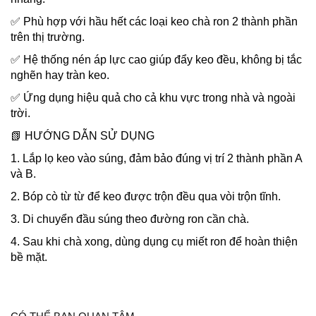
✅ Phù hợp với hầu hết các loại keo chà ron 2 thành phần
trên thị trường.
✅ Hệ thống nén áp lực cao giúp đẩy keo đều, không bị tắc
nghẽn hay tràn keo.
✅ Ứng dụng hiệu quả cho cả khu vực trong nhà và ngoài
trời.
📗 HƯỚNG DẪN SỬ DỤNG
1. Lắp lọ keo vào súng, đảm bảo đúng vị trí 2 thành phần A
và B.
2. Bóp cò từ từ để keo được trộn đều qua vòi trộn tĩnh.
3. Di chuyển đầu súng theo đường ron cần chà.
4. Sau khi chà xong, dùng dụng cụ miết ron để hoàn thiện
bề mặt.