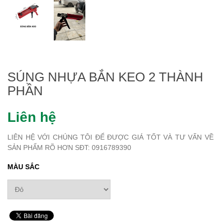
SÚNG NHỰA BẮN KEO 2 THÀNH
PHẦN
Liên hệ
LIÊN HỆ VỚI CHÚNG TÔI ĐỂ ĐƯỢC GIÁ TỐT VÀ TƯ VẤN VỀ
SẢN PHẨM RÕ HƠN SĐT: 0916789390
MÀU SẮC