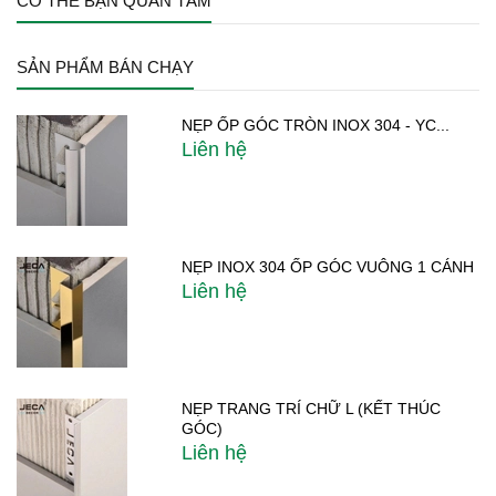
CÓ THỂ BẠN QUAN TÂM
SẢN PHẨM BÁN CHẠY
NẸP ỐP GÓC TRÒN INOX 304 - YC...
Liên hệ
NẸP INOX 304 ỐP GÓC VUÔNG 1 CÁNH
Liên hệ
NẸP TRANG TRÍ CHỮ L (KẾT THÚC
GÓC)
Liên hệ