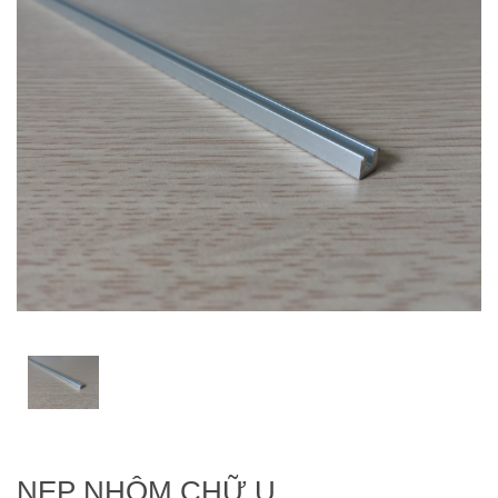
NẸP NHÔM CHỮ U