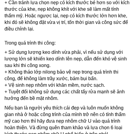
+ Cần tránh lựa chọn nẹp có kích thước bé hơn so với kích
thước của khe, nẹp không khít với khe sẽ làm mất tính
thẩm mỹ. Hoặc ngược lại, nẹp có kích thước lớn hơn khe,
khi đó sẽ không đặt vừa vị trí, tốn thời gian và công sức để
điều chỉnh lại.
Trong quá trình thi công:
+ Sử dụng lượng keo dính vừa phải, vì nếu sử dụng với
lượng lớn sẽ khiến keo dính lên nẹp, dẫn đến khó vệ sinh
sau khi thi công xong.
+ Không tháo lớp nilong bảo vệ nẹp trong quá trình thi
công, để không làm trầy xước, bám bụi bẩn.
+ Vệ sinh nẹp nhôm với khăn mềm, nước sạch.
+ Tuyệt đối không sử dụng các chất tẩy rửa mạnh sẽ ảnh
hưởng đến bề mặt nhôm.
Nếu bạn là người yêu thích cái đẹp và luôn muốn không
gian nhà ở hoặc công trình của mình trở nên có tính thẩm
mỹ cao hơn thì hãy đưa nẹp nhôm chữ U vào quá trình
hoàn thiện. Và đừng quên tham khảo và lựa chọn 6 loại