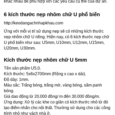
khác nhau để phù hợp với các yêu cầu cụ thể của dự án.
6 kích thước nẹp nhôm chữ U phổ biến
http://keodangachnhapkhau.com
Ứng với mỗi vị trí sử dụng nẹp sẽ có những kích thước
nẹp nhôm chữ U riêng. Hiện nay, có 6 kích thước nẹp chữ
U phổ biến như sau: U5mm, U10mm, U12mm, U15mm,
U20mm, U30mm.
Kích thước nẹp nhôm chữ U 5mm
Tên sản phẩm U5.0.
Kích thước: 5x6x2700mm (Rộng x cao x dài).
Độ dày: 1mm.
Màu sắc: Trắng bóng, trắng mờ, vàng bóng, sâm panh
bóng.
Giá dao động từ 20.000 đồng/ m đến 30.000 đồng/m.
Ứng dụng: Xử lý các khe co giãn có kích thước nhỏ từ đó
tạo điểm nhấn cho nội thất. Thường sử dụng cho các công
trình nhỏ như vách nhà ở.