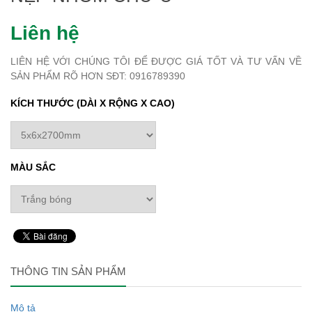
Liên hệ
LIÊN HỆ VỚI CHÚNG TÔI ĐỂ ĐƯỢC GIÁ TỐT VÀ TƯ VẤN VỀ
SẢN PHẨM RÕ HƠN SĐT: 0916789390
KÍCH THƯỚC (DÀI X RỘNG X CAO)
MÀU SẮC
THÔNG TIN SẢN PHẨM
Mô tả