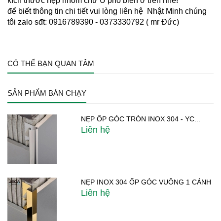
kích thước nẹp nhôm chữ U phổ biến ở trên nhé!
để biết thông tin chi tiết vui lòng liên hệ Nhật Minh chúng
tôi zalo sđt: 0916789390 - 0373330792 ( mr Đức)
CÓ THỂ BẠN QUAN TÂM
SẢN PHẨM BÁN CHẠY
NẸP ỐP GÓC TRÒN INOX 304 - YC...
Liên hệ
NẸP INOX 304 ỐP GÓC VUÔNG 1 CÁNH
Liên hệ