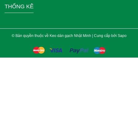
THỐNG KÊ
© Bản quyền thuộc về Keo dán gạch Nhật Minh | Cung cấp bởi
Sapo