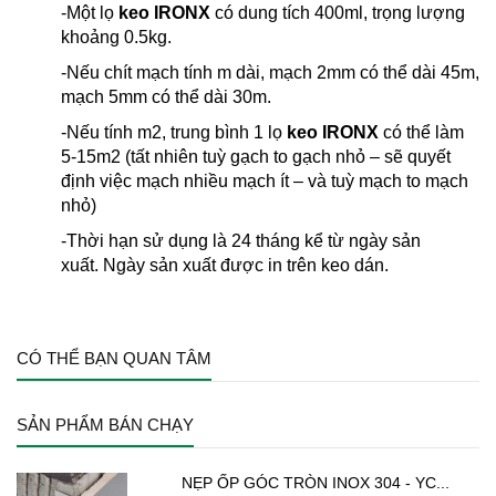
-Một lọ
keo IRONX
có dung tích 400ml, trọng lượng
khoảng 0.5kg.
-Nếu chít mạch tính m dài, mạch 2mm có thể dài 45m,
mạch 5mm có thể dài 30m.
-Nếu tính m2, trung bình 1 lọ
keo IRONX
có thể làm
5-15m2 (tất nhiên tuỳ gạch to gạch nhỏ – sẽ quyết
định việc mạch nhiều mạch ít – và tuỳ mạch to mạch
nhỏ)
-Thời hạn sử dụng là 24 tháng kể từ ngày sản
xuất. Ngày sản xuất được in trên keo dán.
CÓ THỂ BẠN QUAN TÂM
SẢN PHẨM BÁN CHẠY
NẸP ỐP GÓC TRÒN INOX 304 - YC...