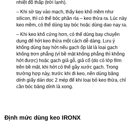
nhiệt độ thấp (trời lạnh).
– Khi sờ tay vào mạch, thấy keo khô mềm như
silicon, thì có thể bóc phần rìa – keo thừa ra. Lúc này
keo mềm, có thể dùng tay bóc hoặc dùng dao nạy ra.
– Khi keo khô cứng hơn, có thể dùng bay chuyên
dụng để hớt keo thừa một cách dễ dàng. Lưu ý
không dùng bay hớt nếu gạch ốp lát là loại gạch
không trơn phẳng (vì bề mặt không phẳng thì không
hớt được) hoặc gạch giả gỗ, giả cổ (do có lớp film
trên bề mặt, khi hớt có thể gây xước gạch. Trong
trường hợp này, trước khi đi keo, nên dùng băng
dính giấy dán dọc 2 mép để khi loại bỏ keo thừa, chỉ
cần bóc băng dính là xong.
Định mức dùng keo IRONX