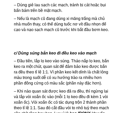
– Dùng giẻ lau sạch các mạch, tránh bị cát hoặc bụi
bẩn bám trên bề mặt mạch.
– Nếu là mạch cũ đang dùng xi măng trắng mà chủ
nhà muốn thay, có thể dùng tuốc nơ vít đầu nhọn để
cạo và nạo sạch mạch cũ trước khi bắt đầu bơm keo.
c/ Dùng súng bắn keo đi đều keo vào mạch
– Đầu tiên, lắp lọ keo vào súng. Tháo nắp lọ keo, bắn
keo ra một chút, quan sát để đảm bảo keo được bắn
ra đều theo tỉ lệ 1:1. Vì phần keo kết dính là chất lỏng
màu trong suốt dễ có xu hướng trào ra nhiều hơn
phần đông cứng có màu sắc (phần này đặc hơn).
– Khi nào quan sát được keo đã ra đều, thì ngừng lại
và lắp vòi xoắn ốc vào (mỗi 1 lọ keo đều đi kèm 1 vòi
xoắn ốc). Vòi xoắn ốc có tác dụng trộn 2 thành phần
theo tỉ lệ 1:1. Sau đó cắt đầu vòi to nhỏ tuỳ theo mạch