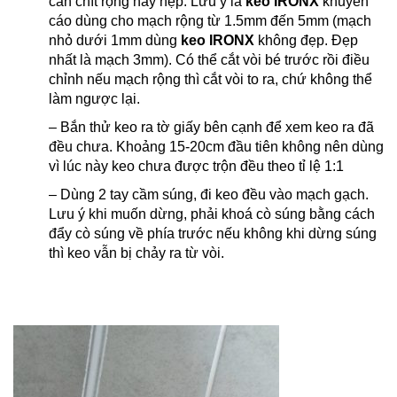
cần chít rộng hay hẹp. Lưu ý là
keo IRONX
khuyến
cáo dùng cho mạch rộng từ 1.5mm đến 5mm (mạch
nhỏ dưới 1mm dùng
keo IRONX
không đẹp. Đẹp
nhất là mạch 3mm). Có thể cắt vòi bé trước rồi điều
chỉnh nếu mạch rộng thì cắt vòi to ra, chứ không thể
làm ngược lại.
– Bắn thử keo ra tờ giấy bên cạnh để xem keo ra đã
đều chưa. Khoảng 15-20cm đầu tiên không nên dùng
vì lúc này keo chưa được trộn đều theo tỉ lệ 1:1
– Dùng 2 tay cầm súng, đi keo đều vào mạch gạch.
Lưu ý khi muốn dừng, phải khoá cò súng bằng cách
đẩy cò súng về phía trước nếu không khi dừng súng
thì keo vẫn bị chảy ra từ vòi.