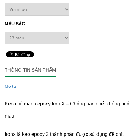
MÀU SẮC
THÔNG TIN SẢN PHẨM
Mô tả
Keo chít mạch epoxy Iron X – Chống hạn chế, không bị ố
màu.
Ironx là keo epoxy 2 thành phần được sử dụng để chít