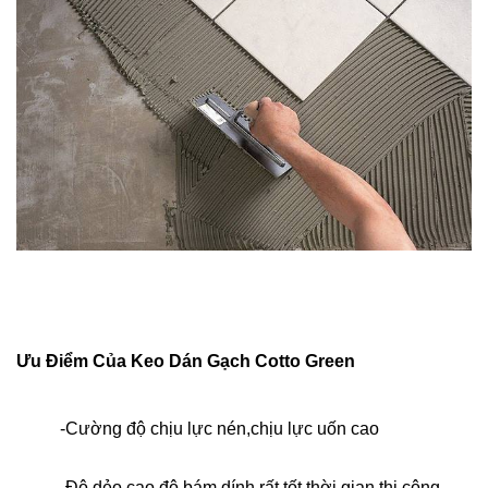
Ưu Điểm Của Keo Dán Gạch Cotto Green
-Cường độ chịu lực nén,chịu lực uốn cao
-Độ dẻo cao,độ bám dính rất tốt,thời gian thi công