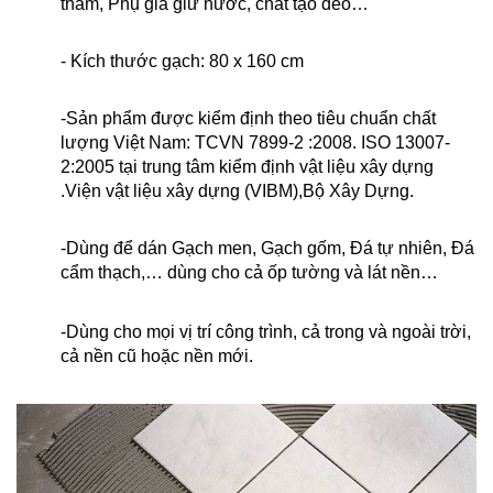
thấm, Phụ gia giữ nước, chất tạo dẻo…
- Kích thước gạch: 80 x 160 cm
-Sản phẩm được kiểm định theo tiêu chuẩn chất
lượng Việt Nam: TCVN 7899-2 :2008. ISO 13007-
2:2005 tại trung tâm kiểm định vật liệu xây dựng
.Viện vật liệu xây dựng (VIBM),Bộ Xây Dựng.
-Dùng để dán Gạch men, Gạch gốm, Đá tự nhiên, Đá
cẩm thạch,… dùng cho cả ốp tường và lát nền…
-Dùng cho mọi vị trí công trình, cả trong và ngoài trời,
cả nền cũ hoặc nền mới.