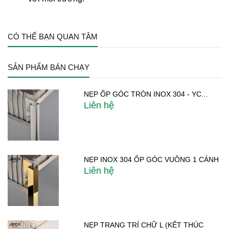
CÓ THỂ BẠN QUAN TÂM
SẢN PHẨM BÁN CHẠY
NẸP ỐP GÓC TRÒN INOX 304 - YC...
Liên hệ
NẸP INOX 304 ỐP GÓC VUÔNG 1 CÁNH
Liên hệ
NẸP TRANG TRÍ CHỮ L (KẾT THÚC