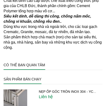
Chất kết dính cao cấp được chế xuất theo công thức phụ
gia của CHLB Đức, thành phần chính gồm: Cement
Polymer tổng hợp màu vô cơ...
Siêu kết dinh, dễ dàng thi công, chống nấm mốc,
chống vi khuẩn, chống rêu đen..
Dùng khu vực trong nhà và ngoài trời, cho các loại gạch
Crematic, Granite, mosaic, đá tự nhiên, đá nhân tạo.
Sản phâm thích hợp chà mach (ron) cho sàn tại siêu thị,
nhà ga, nhà hàng, sân bay và những khu vực dịch vụ công
cộng.
CÓ THỂ BẠN QUAN TÂM
SẢN PHẨM BÁN CHẠY
NẸP ỐP GÓC TRÒN INOX 304 - YC...
Liên hệ