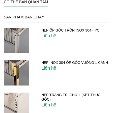
CÓ THỂ BẠN QUAN TÂM
SẢN PHẨM BÁN CHẠY
NẸP ỐP GÓC TRÒN INOX 304 - YC...
Liên hệ
NẸP INOX 304 ỐP GÓC VUÔNG 1 CÁNH
Liên hệ
NẸP TRANG TRÍ CHỮ L (KẾT THÚC
GÓC)
Liên hệ