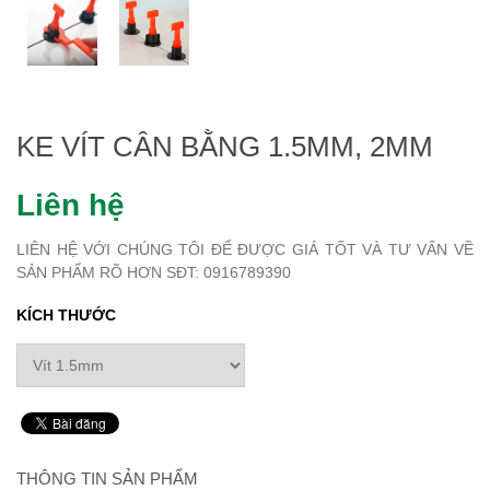
KE VÍT CÂN BẰNG 1.5MM, 2MM
Liên hệ
LIÊN HỆ VỚI CHÚNG TÔI ĐỂ ĐƯỢC GIÁ TỐT VÀ TƯ VẤN VỀ
SẢN PHẨM RÕ HƠN SĐT: 0916789390
KÍCH THƯỚC
THÔNG TIN SẢN PHẨM